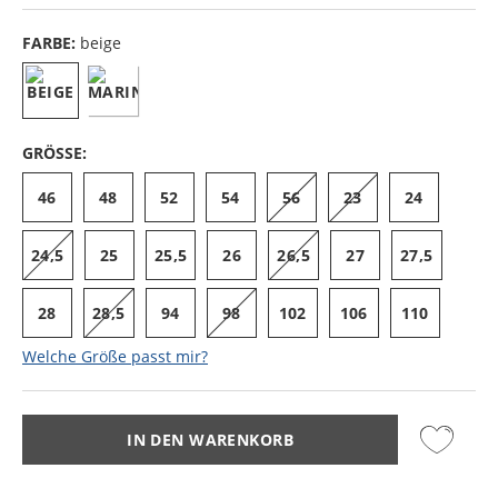
FARBE:
beige
GRÖSSE:
46
48
52
54
56
23
24
24,5
25
25,5
26
26,5
27
27,5
28
28,5
94
98
102
106
110
Welche Größe passt mir?
IN DEN WARENKORB