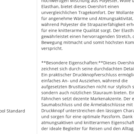
hochwertigen Mischung aus Polyester, Wolle 
Elasthan, bietet dieses Overshirt einen
unvergleichlichen Tragekomfort. Der Wollantei
für angenehme Wärme und Atmungsaktivität,
während Polyester die Strapazierfähigkeit er
für eine knitterarme Qualität sorgt. Der Elast
gewährleistet einen hervorragenden Stretch, 
Bewegung mitmacht und somit höchsten Kom
verspricht.
**Besondere Eigenschaften:**Dieses Overshi
zeichnet sich durch seine durchdachten Detai
Ein praktischer Druckknopfverschluss ermögli
einfaches An- und Ausziehen, während die
aufgesetzten Brusttaschen nicht nur stylisch s
sondern auch nützlichen Stauraum bieten. Ei
Fähnchen setzt dezente Markenakzente. Der e
Saumabschluss und die Ärmelabschlüsse mit
Druckknopf unterstreichen den lässigen Char
Wool Standard
und sorgen für eine optimale Passform. Dank 
atmungsaktiven und knitterarmen Eigenschaft
der ideale Begleiter für Reisen und den Alltag