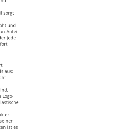
und
l sorgt
höht und
han-Anteil
der jede
fort
rt
ls aus:
cht
ind,
n Logo-
lastische
akter
seiner
en ist es
.