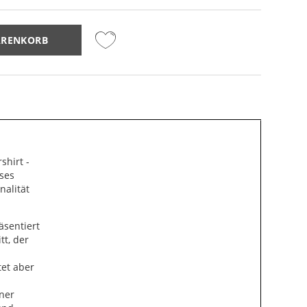
ARENKORB
shirt -
ses
nalität
äsentiert
tt, der
tet aber
iner