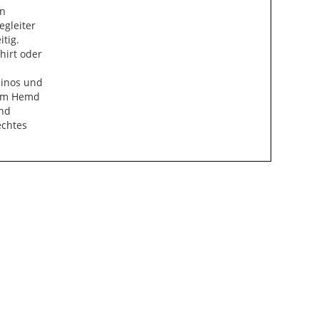
en
egleiter
itig.
hirt oder
hinos und
nem Hemd
und
echtes