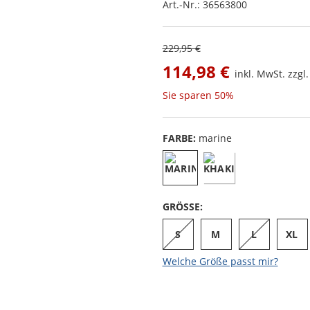
Art.-Nr.:
36563800
229,95 €
114,98 €
inkl. MwSt. zzgl
Sie sparen
50%
FARBE:
marine
GRÖSSE:
S
M
L
XL
Welche Größe passt mir?