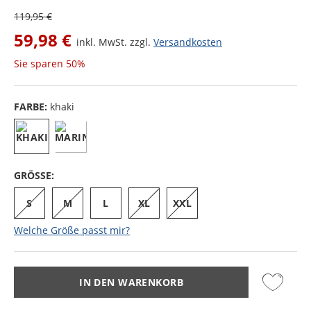
119,95 €
59,98 €
inkl. MwSt. zzgl.
Versandkosten
Sie sparen
50%
FARBE:
khaki
GRÖSSE:
S
M
L
XL
XXL
Welche Größe passt mir?
IN DEN WARENKORB