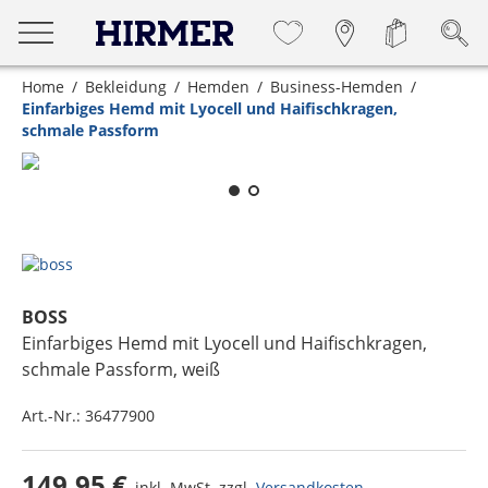
Home
Bekleidung
Hemden
Business-Hemden
Einfarbiges Hemd mit Lyocell und Haifischkragen,
schmale Passform
Zum Zoomen lange berühren
BOSS
Einfarbiges Hemd mit Lyocell und Haifischkragen,
schmale Passform
, weiß
Art.-Nr.:
36477900
149,95 €
inkl. MwSt. zzgl.
Versandkosten