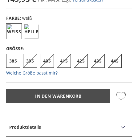
FARBE:
weiß
GRÖSSE:
38S
39S
40S
41S
42S
43S
44S
Welche Größe passt mir?
IN DEN WARENKORB
Produktdetails
PRODUKTDETAILS