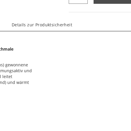
Details zur Produktsicherheit
schmale
ptus) gewonnene
 atmungsaktiv und
 leitet
lend) und wärmt