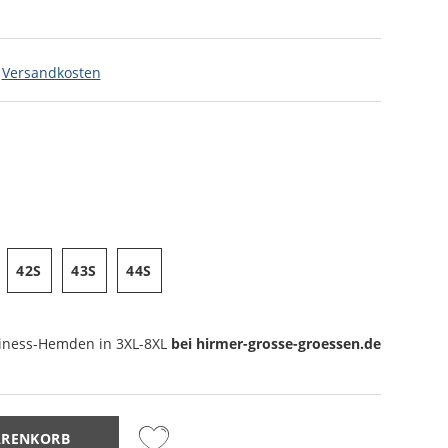
.
Versandkosten
42S
43S
44S
iness-Hemden
in 3XL-8XL
bei hirmer-grosse-groessen.de
ARENKORB