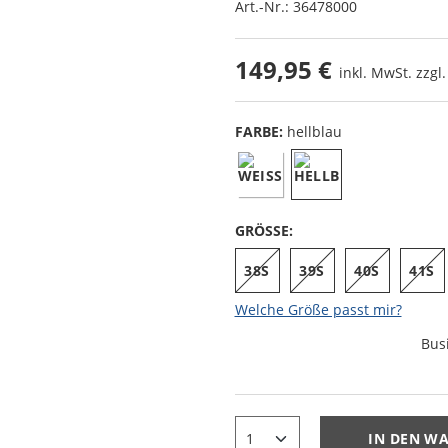
Art.-Nr.:
36478000
149,95 €
inkl. MwSt. zzgl
FARBE:
hellblau
GRÖSSE:
38S
39S
40S
41S
Welche Größe passt mir?
Bus
IN DEN W