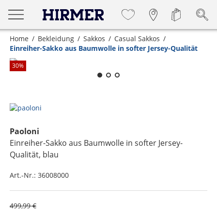
Home
Bekleidung
Sakkos
Casual Sakkos
Einreiher-Sakko aus Baumwolle in softer Jersey-Qualität
Zum Zoomen lange berühren
30
%
Paoloni
Einreiher-Sakko aus Baumwolle in softer Jersey-
Qualität
, blau
Art.-Nr.:
36008000
499,99 €