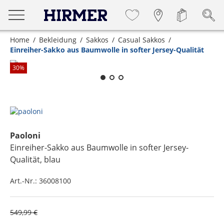
Home
Bekleidung
Sakkos
Casual Sakkos
Einreiher-Sakko aus Baumwolle in softer Jersey-Qualität
Zum Zoomen lange berühren
30
%
Paoloni
Einreiher-Sakko aus Baumwolle in softer Jersey-
Qualität
, blau
Art.-Nr.:
36008100
549,99 €