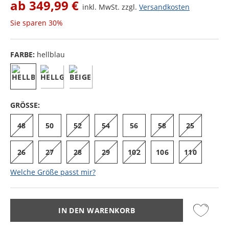
ab
349,99 €
inkl. MwSt. zzgl.
Versandkosten
Sie sparen
30%
FARBE:
hellblau
GRÖSSE:
48
50
52
54
56
58
25
26
27
28
29
102
106
110
Welche Größe passt mir?
IN DEN WARENKORB