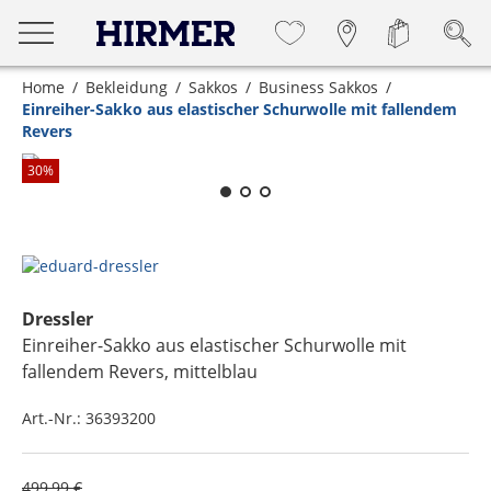
Home
Bekleidung
Sakkos
Business Sakkos
Einreiher-Sakko aus elastischer Schurwolle mit fallendem
Revers
Zum Zoomen lange berühren
30
%
Dressler
Einreiher-Sakko aus elastischer Schurwolle mit
fallendem Revers
, mittelblau
Art.-Nr.:
36393200
499,99 €