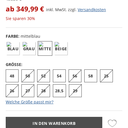
ab
349,99 €
inkl. MwSt. zzgl.
Versandkosten
Sie sparen
30%
FARBE:
mittelblau
GRÖSSE:
48
50
52
54
56
58
25
26
27
28
28,5
29
Welche Größe passt mir?
IN DEN WARENKORB