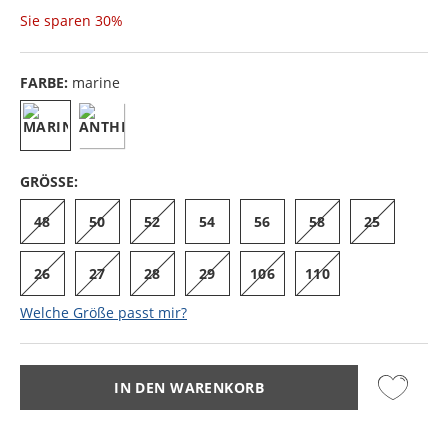
Sie sparen
30%
FARBE:
marine
GRÖSSE:
48
50
52
54
56
58
25
26
27
28
29
106
110
Welche Größe passt mir?
IN DEN WARENKORB