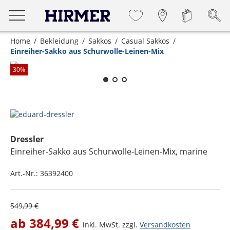
Home
Bekleidung
Sakkos
Casual Sakkos
Einreiher-Sakko aus Schurwolle-Leinen-Mix
Zum Zoomen lange berühren
30
%
Dressler
Einreiher-Sakko aus Schurwolle-Leinen-Mix
, marine
Art.-Nr.:
36392400
549,99 €
ab
384,99 €
inkl. MwSt. zzgl.
Versandkosten