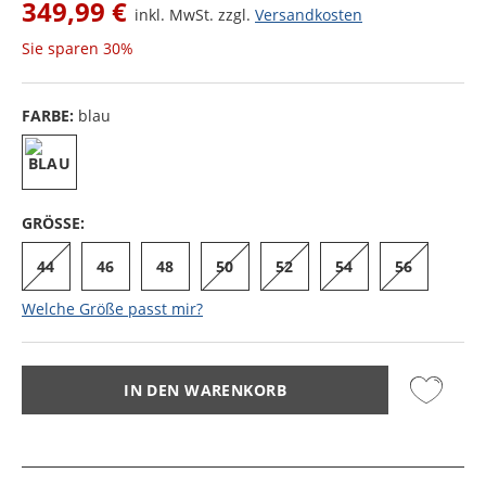
349,99 €
inkl. MwSt. zzgl.
Versandkosten
Sie sparen
30%
FARBE:
blau
GRÖSSE:
44
46
48
50
52
54
56
Welche Größe passt mir?
IN DEN WARENKORB