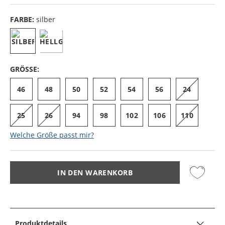
FARBE:
silber
GRÖSSE:
46
48
50
52
54
56
24
25
26
94
98
102
106
110
Welche Größe passt mir?
IN DEN WARENKORB
Produktdetails