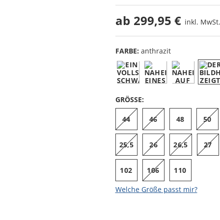
ab
299,95 €
inkl. MwSt.
FARBE:
anthrazit
GRÖSSE:
44
46
48
50
25,5
26
26,5
27
102
106
110
Welche Größe passt mir?