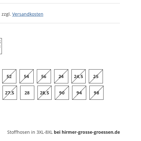
 zzgl.
Versandkosten
52
54
56
24
24,5
25
27,5
28
28,5
90
94
98
Stoffhosen
in 3XL-8XL
bei hirmer-grosse-groessen.de