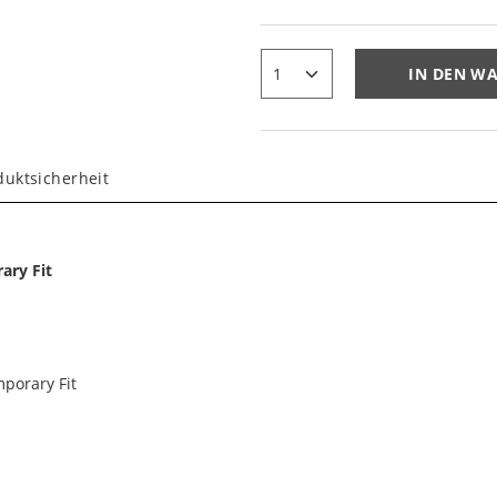
IN DEN W
duktsicherheit
ary Fit
mporary Fit