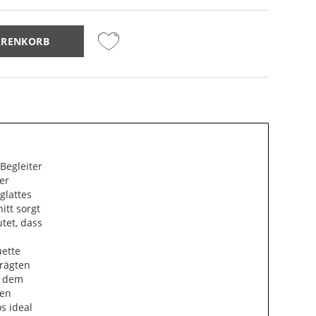
ARENKORB
Begleiter
ger
glattes
itt sorgt
tet, dass
uette
hrägten
n dem
ten
s ideal