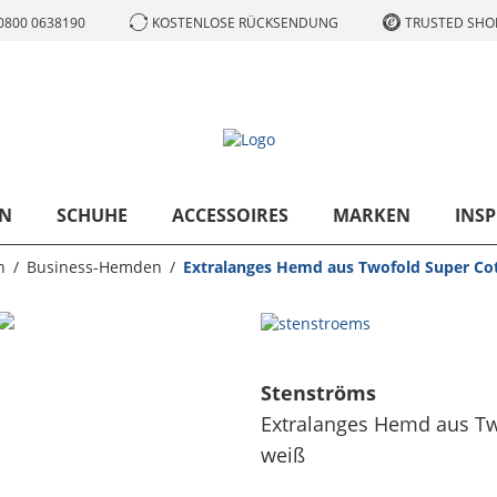
0800 0638190
KOSTENLOSE RÜCKSENDUNG
TRUSTED SHOP
N
SCHUHE
ACCESSOIRES
MARKEN
INSP
n
Business-Hemden
Extralanges Hemd aus Twofold Super Cot
Stenströms
Extralanges Hemd aus Two
weiß