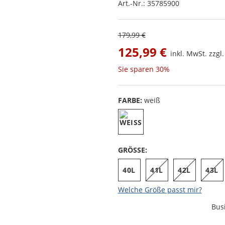
Art.-Nr.:
35785900
179,99 €
125,99 €
inkl. MwSt. zzgl
Sie sparen
30%
FARBE:
weiß
GRÖSSE:
40L
41L
42L
43L
Welche Größe passt mir?
Bus