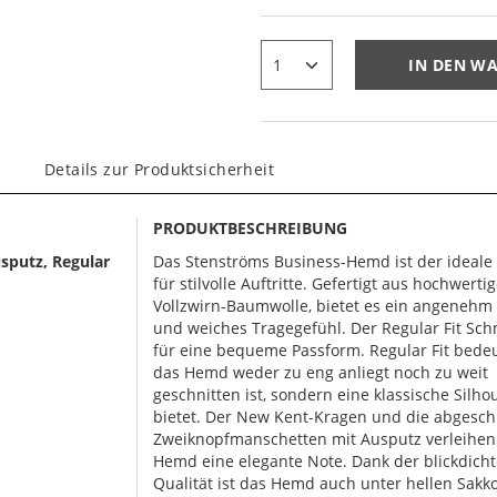
IN DEN W
Details zur Produktsicherheit
PRODUKTBESCHREIBUNG
sputz, Regular
Das Stenströms Business-Hemd ist der ideale 
für stilvolle Auftritte. Gefertigt aus hochwerti
Vollzwirn-Baumwolle, bietet es ein angenehm 
und weiches Tragegefühl. Der Regular Fit Schn
für eine bequeme Passform. Regular Fit bedeu
das Hemd weder zu eng anliegt noch zu weit
geschnitten ist, sondern eine klassische Silho
bietet. Der New Kent-Kragen und die abgesc
Zweiknopfmanschetten mit Ausputz verleihe
Hemd eine elegante Note. Dank der blickdich
Qualität ist das Hemd auch unter hellen Sakko