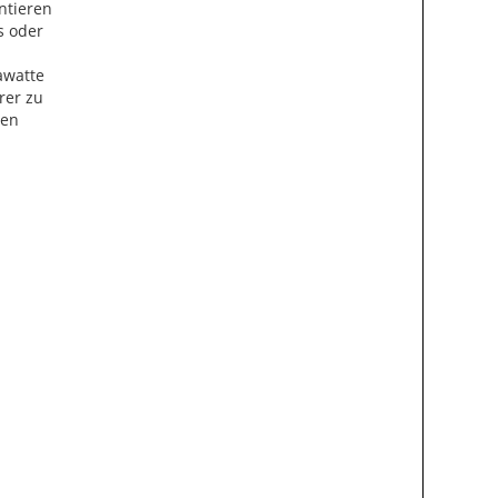
ntieren
s oder
awatte
rer zu
den