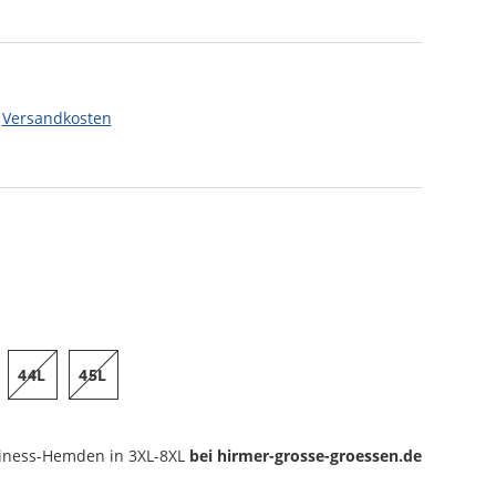
.
Versandkosten
44L
45L
iness-Hemden
in 3XL-8XL
bei hirmer-grosse-groessen.de