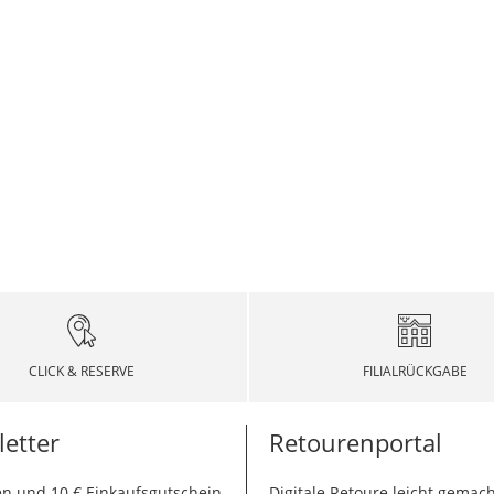
CLICK & RESERVE
FILIALRÜCKGABE
etter
Retourenportal
n und 10 € Einkaufsgutschein
Digitale Retoure leicht gemach