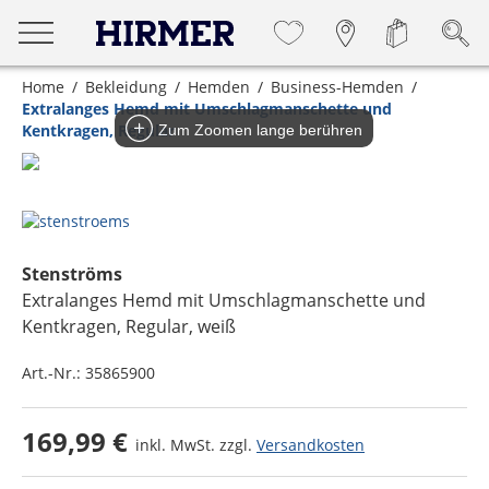
Home
Bekleidung
Hemden
Business-Hemden
Extralanges Hemd mit Umschlagmanschette und
Kentkragen, Regular
Zum Zoomen lange berühren
Stenströms
Extralanges Hemd mit Umschlagmanschette und
Kentkragen, Regular
, weiß
Art.-Nr.:
35865900
169,99 €
inkl. MwSt. zzgl.
Versandkosten