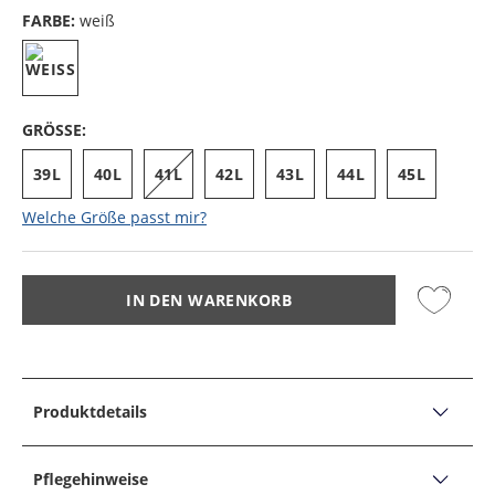
FARBE:
weiß
GRÖSSE:
39L
40L
41L
42L
43L
44L
45L
Welche Größe passt mir?
IN DEN WARENKORB
Produktdetails
PRODUKTDETAILS
Extralanges Hemd mit Umschlagmanschette und
Pflegehinweise