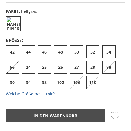
FARBE:
hellgrau
GRÖSSE:
42
44
46
48
50
52
54
56
24
25
26
27
28
88
90
94
98
102
106
110
Welche Größe passt mir?
IN DEN WARENKORB