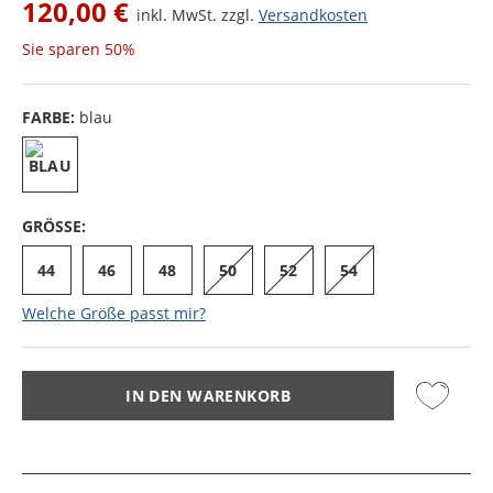
120,00 €
inkl. MwSt. zzgl.
Versandkosten
Sie sparen
50%
FARBE:
blau
GRÖSSE:
44
46
48
50
52
54
Welche Größe passt mir?
IN DEN WARENKORB