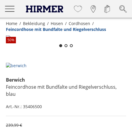
Home
Bekleidung
Hosen
Cordhosen
Feincordhose mit Bundfalte und Riegelverschluss
Zum Zoomen lange berühren
50
%
Berwich
Feincordhose mit Bundfalte und Riegelverschluss
,
blau
Art.-Nr.:
35406500
239,99 €