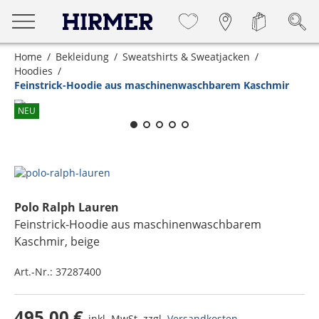
Home
Bekleidung
Sweatshirts & Sweatjacken
Hoodies
Feinstrick-Hoodie aus maschinenwaschbarem Kaschmir
Zum Zoomen lange berühren
NEU
Polo Ralph Lauren
Feinstrick-Hoodie aus maschinenwaschbarem
Kaschmir
, beige
Art.-Nr.:
37287400
495,00 €
inkl. MwSt. zzgl.
Versandkosten