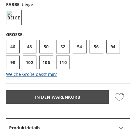
FARBE:
beige
GRÖSSE:
46
48
50
52
54
56
94
98
102
106
110
Welche Größe passt mir?
IN DEN WARENKORB
Produktdetails