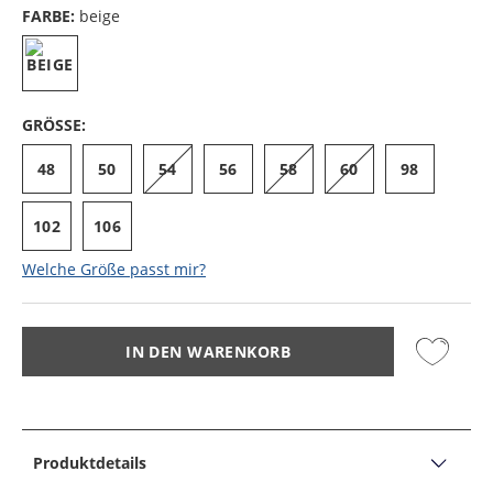
FARBE:
beige
GRÖSSE:
48
50
54
56
58
60
98
102
106
Welche Größe passt mir?
IN DEN WARENKORB
Produktdetails