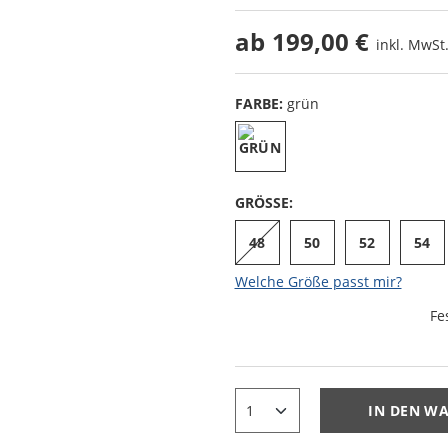
ab
199,00 €
inkl. MwSt.
FARBE:
grün
GRÖSSE:
48
50
52
54
Welche Größe passt mir?
Fe
IN DEN W