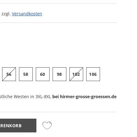
 zzgl.
Versandkosten
56
58
60
98
102
106
stliche Westen
in 3XL-8XL
bei hirmer-grosse-groessen.de
ARENKORB