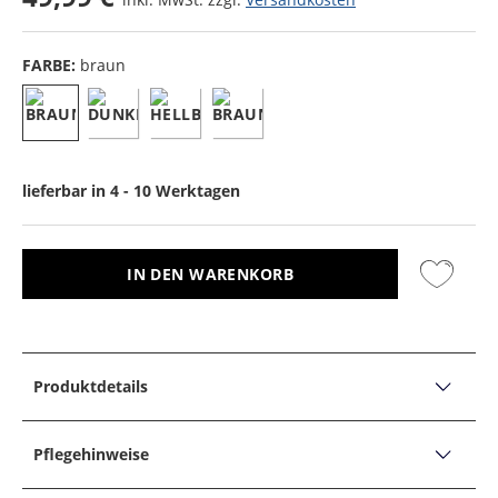
FARBE:
braun
lieferbar in 4 - 10 Werktagen
IN DEN WARENKORB
Produktdetails
PRODUKTDETAILS
Flaschenöffner aus Hirschhorn mit
Pflegehinweise
Feingussmetallakzenten