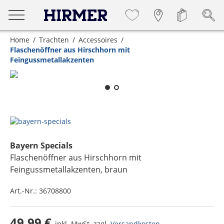
Home
Trachten
Accessoires
Flaschenöffner aus Hirschhorn mit
Feingussmetallakzenten
Zum Zoomen lange berühren
Bayern Specials
Flaschenöffner aus Hirschhorn mit
Feingussmetallakzenten
, braun
Art.-Nr.:
36708800
49,99 €
inkl. MwSt. zzgl.
Versandkosten