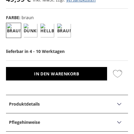
FARBE:
braun
lieferbar in 4 - 10 Werktagen
IN DEN WARENKORB
Produktdetails
PRODUKTDETAILS
Flaschenöffner aus Hirschhorn mit
Pflegehinweise
Feingussmetallakzenten