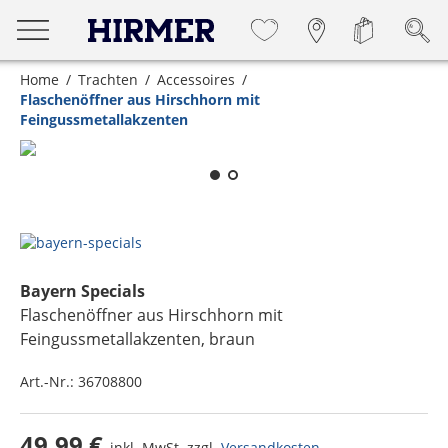
Home
Trachten
Accessoires
Flaschenöffner aus Hirschhorn mit
Feingussmetallakzenten
Zum Zoomen lange berühren
Bayern Specials
Flaschenöffner aus Hirschhorn mit
Feingussmetallakzenten
, braun
Art.-Nr.:
36708800
49,99 €
inkl. MwSt. zzgl.
Versandkosten