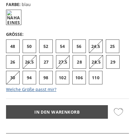
FARBE:
blau
GRÖSSE:
48
50
52
54
56
24,5
25
26
26,5
27
27,5
28
28,5
29
30
94
98
102
106
110
Welche Größe passt mir?
IN DEN WARENKORB