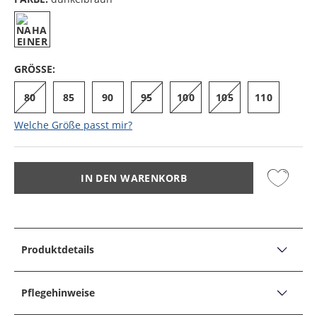
GRÖSSE:
80
85
90
95
100
105
110
Welche Größe passt mir?
IN DEN WARENKORB
Produktdetails
PRODUKTDETAILS
Genarbter Ledergürtel mit polierter Metallschließe
Pflegehinweise