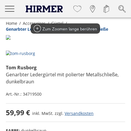
Home
Accessoires
Gürtel
Genarbter Ledergürtel mit polierter Metallschließe
Zum Zoomen lange berühren
Tom Rusborg
Genarbter Ledergürtel mit polierter Metallschließe
,
dunkelbraun
Art.-Nr.:
34719500
59,99 €
inkl. MwSt. zzgl.
Versandkosten
FARBE:
dunkelbraun