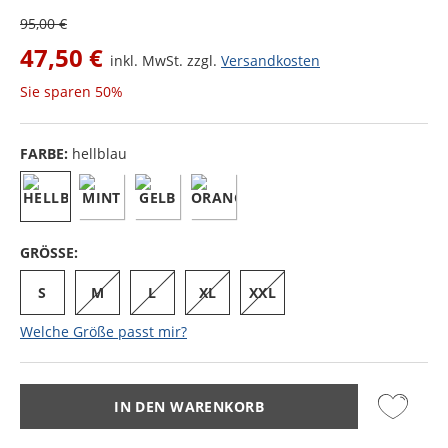
95,00 €
47,50 €
inkl. MwSt. zzgl.
Versandkosten
Sie sparen
50%
FARBE:
hellblau
GRÖSSE:
S
M
L
XL
XXL
Welche Größe passt mir?
IN DEN WARENKORB