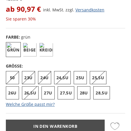
ab
90,97 €
inkl. MwSt. zzgl.
Versandkosten
Sie sparen
30%
FARBE:
grün
GRÖSSE:
50
23U
24U
24,5U
25U
25,5U
26U
26,5U
27U
27,5U
28U
28,5U
Welche Größe passt mir?
IN DEN WARENKORB