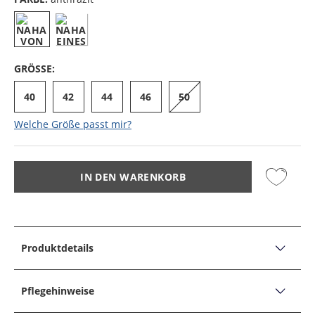
GRÖSSE:
40
42
44
46
50
Welche Größe passt mir?
IN DEN WARENKORB
Produktdetails
PRODUKTDETAILS
Glatte Kniestrümpfe Airport mit extrabreitem Bund
Pflegehinweise