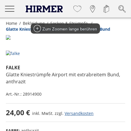
Home
Bekleidung
Socken & Strümpfe
Glatte Kniestrümpfe Airport mit extrabreitem Bund
Zum Zoomen lange berühren
FALKE
Glatte Kniestrümpfe Airport mit extrabreitem Bund
,
anthrazit
Art.-Nr.:
28914900
24,00 €
inkl. MwSt. zzgl.
Versandkosten
FARBE:
anthrazit