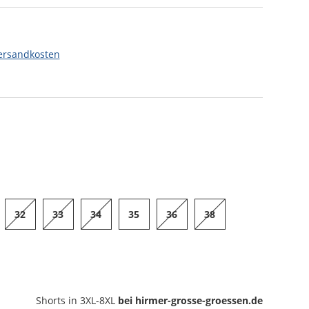
ersandkosten
32
33
34
35
36
38
Shorts
in 3XL-8XL
bei hirmer-grosse-groessen.de