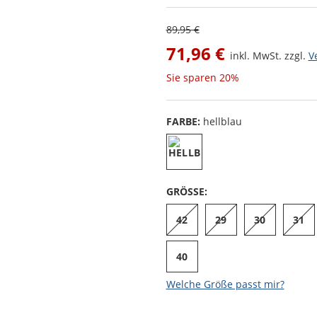
89,95 €
71,96 €
inkl. MwSt. zzgl.
V
Sie sparen
20%
FARBE:
hellblau
GRÖSSE:
42
29
30
31
40
Welche Größe passt mir?