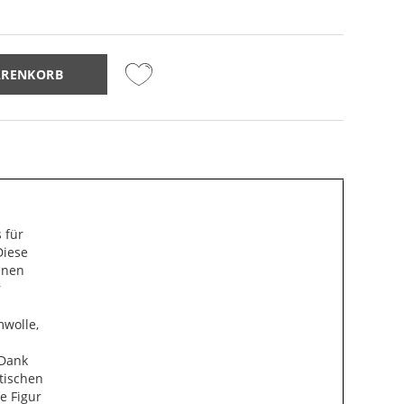
ARENKORB
 für
Diese
enen
r
mwolle,
 Dank
tischen
e Figur