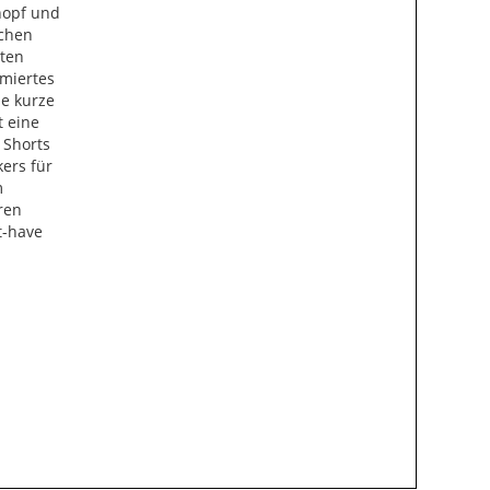
knopf und
schen
eten
mmiertes
ie kurze
t eine
 Shorts
ers für
m
ren
t-have