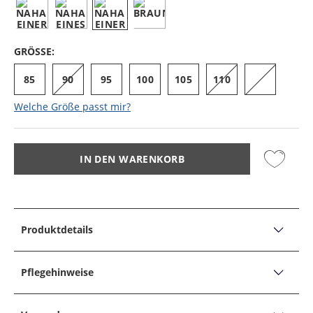
GRÖSSE:
85
90
95
100
105
110
Welche Größe passt mir?
IN DEN WARENKORB
Produktdetails
PRODUKTDETAILS
Glattledergürtel mit dunkler Schließe
Pflegehinweise
Produktbeschreibung:
- Muster: Glatte Oberfläche
PFLEGEHINWEISE
Details: