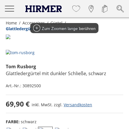
Home
Accessoires
Gürtel
Glattledergürtel mit dunkler Schließe
Zum Zoomen lange berühren
Tom Rusborg
Glattledergürtel mit dunkler Schließe
, schwarz
Art.-Nr.:
30892500
69,90 €
inkl. MwSt. zzgl.
Versandkosten
FARBE:
schwarz