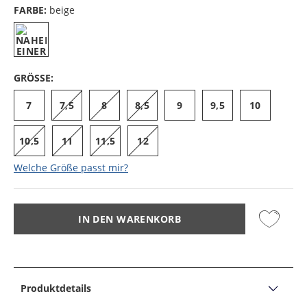
FARBE:
beige
GRÖSSE:
7
7,5
8
8,5
9
9,5
10
10,5
11
11,5
12
Welche Größe passt mir?
IN DEN WARENKORB
Produktdetails