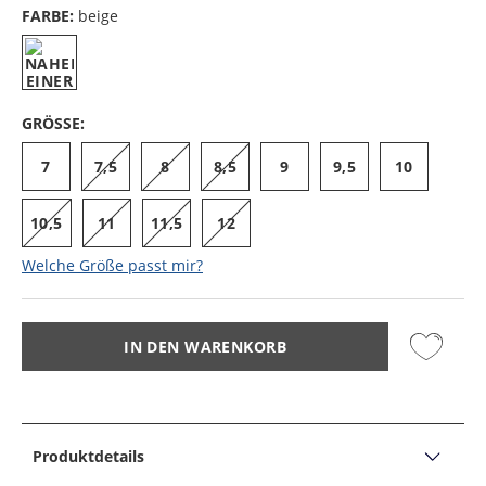
FARBE:
beige
GRÖSSE:
7
7,5
8
8,5
9
9,5
10
10,5
11
11,5
12
Welche Größe passt mir?
IN DEN WARENKORB
Produktdetails