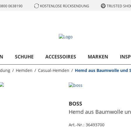
0800 0638190
KOSTENLOSE RÜCKSENDUNG
TRUSTED SHOP
N
SCHUHE
ACCESSOIRES
MARKEN
INSP
idung
Hemden
Casual-Hemden
Hemd aus Baumwolle und Se
BOSS
Hemd aus Baumwolle und 
Art.-Nr.:
36493700