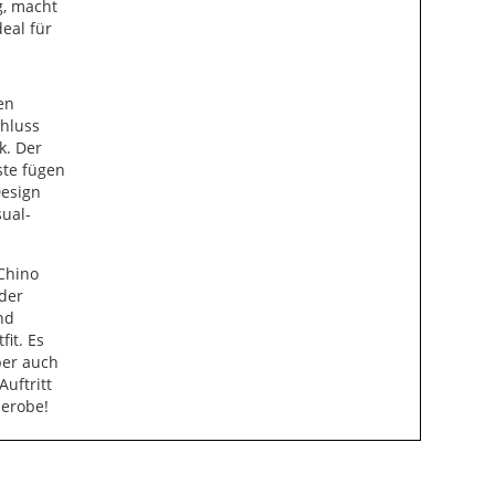
g, macht
eal für
en
hluss
k. Der
ste fügen
Design
sual-
Chino
oder
nd
it. Es
ber auch
Auftritt
derobe!