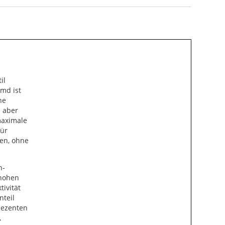
il
emd ist
ne
e aber
maximale
für
en, ohne
n-
 hohen
ivität
nteil
dezenten
,