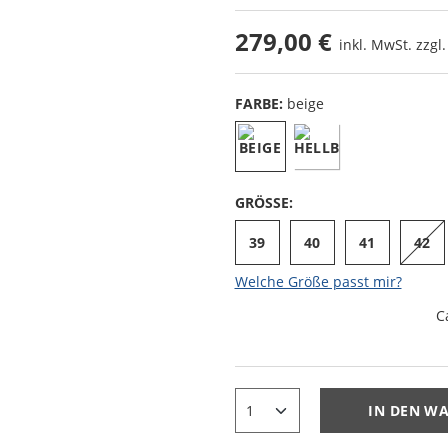
279,00 €
inkl. MwSt. zzgl
FARBE:
beige
GRÖSSE:
39
40
41
42
Welche Größe passt mir?
C
IN DEN W