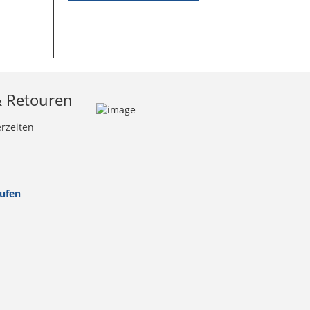
& Retouren
erzeiten
rufen