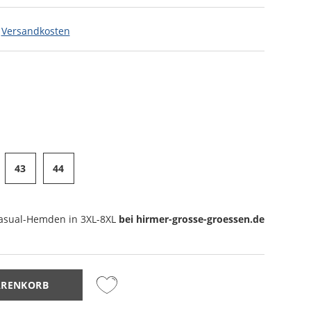
.
Versandkosten
43
44
asual-Hemden
in 3XL-8XL
bei hirmer-grosse-groessen.de
ARENKORB