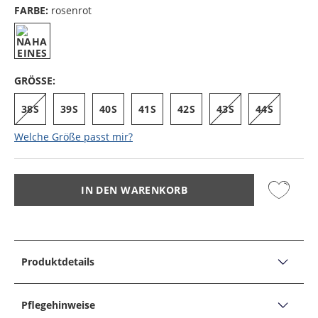
FARBE:
rosenrot
GRÖSSE:
38S
39S
40S
41S
42S
43S
44S
Welche Größe passt mir?
IN DEN WARENKORB
Produktdetails
PRODUKTDETAILS
Hemd aus reiner Baumwolle, Slimline
Pflegehinweise