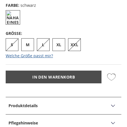
FARBE:
schwarz
GRÖSSE:
S
M
L
XL
XXL
Welche Größe passt mir?
IN DEN WARENKORB
Produktdetails
PRODUKTDETAILS
Hoodie mit weicher Innenseite und Logo-Stickerei
Pflegehinweise