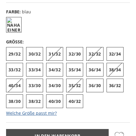
FARBE:
blau
GRÖSSE:
29/32
30/32
31/32
32/30
32/32
32/34
33/32
33/34
34/32
35/34
36/34
38/34
40/34
33/30
34/30
35/32
36/30
36/32
38/30
38/32
40/30
40/32
Welche Größe passt mir?
IN DEN WARENKORB