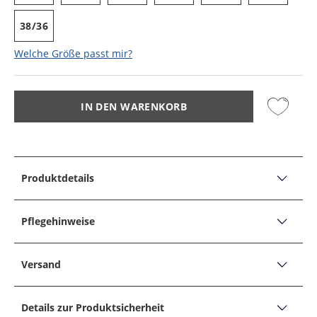
38/36
Welche Größe passt mir?
IN DEN WARENKORB
Produktdetails
PRODUKTDETAILS
Jeans Mac Flexx Driver Pants mit Stretchanteil, Modern
Pflegehinweise
Fit
PFLEGEHINWEISE
Produktbeschreibung:
Versand
Fit: Körpernah geschnitten, Laut Hersteller: Modern Fit
Nicht bleichen
Versand, Lieferzeiten &
Form: 5-Pocket
Nicht für Tumbler/Trockner geeignet
Details zur Produktsicherheit
Hosenlänge: Lang