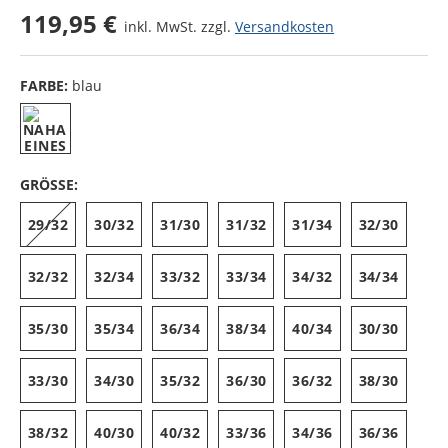
119,95 €
inkl. MwSt. zzgl.
Versandkosten
FARBE:
blau
GRÖSSE:
29/32
30/32
31/30
31/32
31/34
32/30
32/32
32/34
33/32
33/34
34/32
34/34
35/30
35/34
36/34
38/34
40/34
30/30
33/30
34/30
35/32
36/30
36/32
38/30
38/32
40/30
40/32
33/36
34/36
36/36