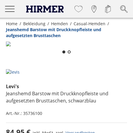
Home
Bekleidung
Hemden
Casual-Hemden
Jeanshemd Barstow mit Druckknopfleiste und
aufgesetzten Brusttaschen
Zum Zoomen lange berühren
Levi's
Jeanshemd Barstow mit Druckknopfleiste und
aufgesetzten Brusttaschen
, schwarzblau
Art.-Nr.:
35736100
84,95 €
inkl. MwSt. zzgl.
Versandkosten