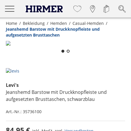
Home
Bekleidung
Hemden
Casual-Hemden
Jeanshemd Barstow mit Druckknopfleiste und
aufgesetzten Brusttaschen
Zum Zoomen lange berühren
Levi's
Jeanshemd Barstow mit Druckknopfleiste und
aufgesetzten Brusttaschen
, schwarzblau
Art.-Nr.:
35736100
84,95 €
inkl. MwSt. zzgl.
Versandkosten