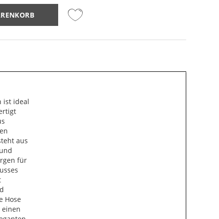
ARENKORB
ist ideal
ertigt
us
len
steht aus
 und
orgen für
lusses
t
nd
ie Hose
r einen
leganten