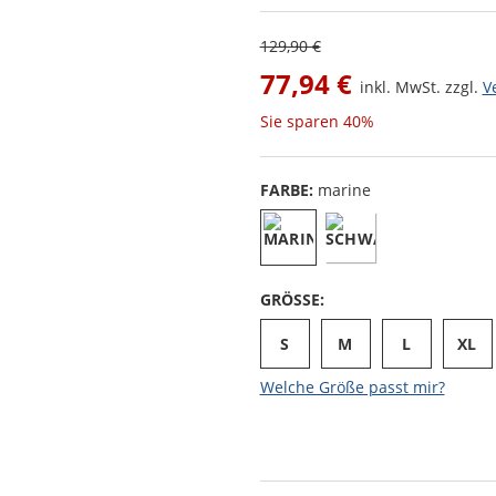
129,90 €
77,94 €
inkl. MwSt. zzgl.
V
Sie sparen
40%
FARBE:
marine
GRÖSSE:
S
M
L
XL
Welche Größe passt mir?