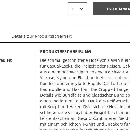
IN DEN W
Details zur Produktsicherheit
PRODUKTBESCHREIBUNG
ed Fit
Die schmal geschnittene Hose von Calvin Klein 
für Casual-Looks, die Freizeit oder Reisen. Gef
aus einem hochwertigen Jersey-Stretch-Mix a
Viskose, Nylon und Elasthan bietet sie optima
Komfort und eine glatte Haptik. Das Futter be
Baumwolle und Elasthan. Die Cropped-Länge
Details wie Bundfalte und elastischer Bund s
einen modernen Touch. Dank des Reißversch
mit Knopf und Haken lässt sich die Hose leich
schließen. Sie verfügt über Eingrifftaschen u
Leistentaschen am Gesäß. Kombinieren Sie d
mit einem schlichten T-Shirt und Sneakers fü
entspannten Look oder mit einer Bluse und e