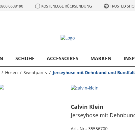
0800 0638190
KOSTENLOSE RÜCKSENDUNG
TRUSTED SHOP
N
SCHUHE
ACCESSOIRES
MARKEN
INSP
Hosen
Sweatpants
Jerseyhose mit Dehnbund und Bundfalte
Calvin Klein
Jerseyhose mit Dehnbund 
Art.-Nr.:
35556700