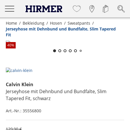
Home
Bekleidung
Hosen
Sweatpants
Jerseyhose mit Dehnbund und Bundfalte, Slim Tapered
Fit
Zum Zoomen lange berühren
40
%
Calvin Klein
Jerseyhose mit Dehnbund und Bundfalte, Slim
Tapered Fit
, schwarz
Art.-Nr.:
35556800
129,90 €