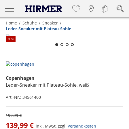
Home
Schuhe
Sneaker
Leder-Sneaker mit Plateau-Sohle
Zum Zoomen lange berühren
30
%
Copenhagen
Leder-Sneaker mit Plateau-Sohle
, weiß
Art.-Nr.:
34561400
199,99 €
139,99 €
inkl. MwSt. zzgl.
Versandkosten