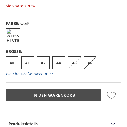
Sie sparen
30%
FARBE:
weiß
GRÖSSE:
40
41
42
44
45
46
Welche Größe passt mir?
IN DEN WARENKORB
Produktdetails