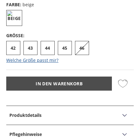
FARBE:
beige
GRÖSSE:
42
43
44
45
46
Welche Größe passt mir?
IN DEN WARENKORB
Produktdetails
PRODUKTDETAILS
Legere Casual-Sneaker aus Veloursleder
Pflegehinweise