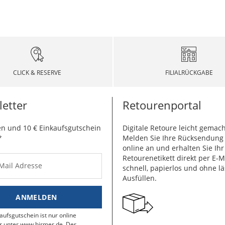
CLICK & RESERVE
FILIALRÜCKGABE
etter
Retourenportal
n und 10 € Einkaufsgutschein
Digitale Retoure leicht gemach
*
Melden Sie Ihre Rücksendun
online an und erhalten Sie Ihr
Retourenetikett direkt per E-M
-Mail Adresse
schnell, papierlos und ohne lä
Ausfüllen.
ANMELDEN
aufsgutschein ist nur online
r unter www.hirmer.de. Der