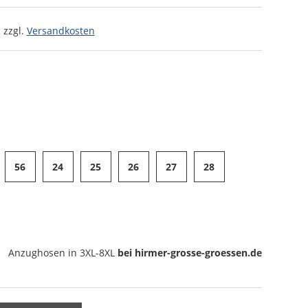
 zzgl.
Versandkosten
56
24
25
26
27
28
Anzughosen
in 3XL-8XL
bei hirmer-grosse-groessen.de