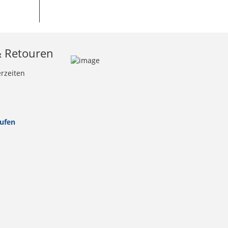
& Retouren
erzeiten
rufen