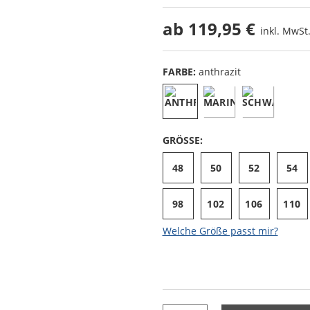
ab
119,95 €
inkl. MwSt.
FARBE:
anthrazit
GRÖSSE:
48
50
52
54
98
102
106
110
Welche Größe passt mir?