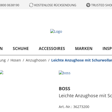
0800 0638190
KOSTENLOSE RÜCKSENDUNG
TRUSTED SHOP
N
SCHUHE
ACCESSOIRES
MARKEN
INSP
dung
Hosen
Anzughosen
Leichte Anzughose mit Schurwollante
BOSS
Leichte Anzughose mit Sch
Art.-Nr.:
36273200