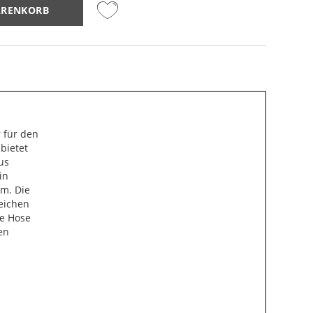
ARENKORB
r für den
 bietet
us
in
rm. Die
reichen
ie Hose
en