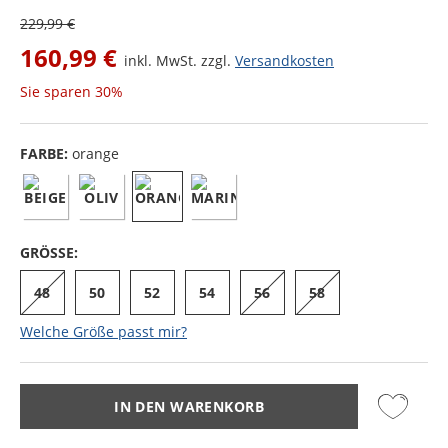
229,99 €
160,99 €
inkl. MwSt. zzgl.
Versandkosten
Sie sparen
30%
FARBE:
orange
GRÖSSE:
48
50
52
54
56
58
Welche Größe passt mir?
IN DEN WARENKORB