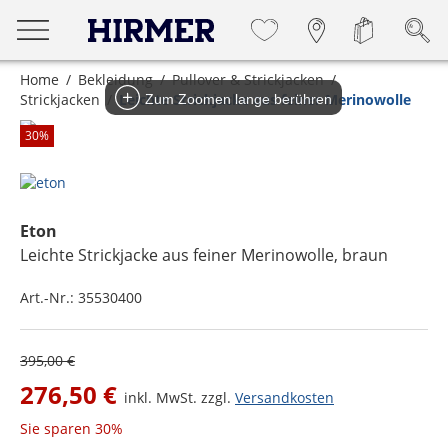
Home
Bekleidung
Pullover & Strickjacken
Strickjacken
Leichte Strickjacke aus feiner Merinowolle
Zum Zoomen lange berühren
30
%
Eton
Leichte Strickjacke aus feiner Merinowolle
, braun
Art.-Nr.:
35530400
395,00 €
276,50 €
inkl. MwSt. zzgl.
Versandkosten
Sie sparen
30%