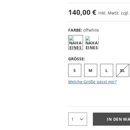
140,00 €
inkl. MwSt. zzgl
FARBE:
offwhite
GRÖSSE:
S
M
L
XL
Welche Größe passt mir?
IN DEN W