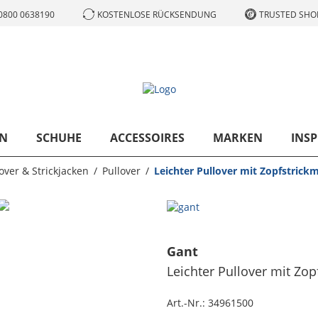
0800 0638190
KOSTENLOSE RÜCKSENDUNG
TRUSTED SHOP
N
SCHUHE
ACCESSOIRES
MARKEN
INSP
over & Strickjacken
Pullover
Leichter Pullover mit Zopfstrick
Gant
Leichter Pullover mit Zop
Art.-Nr.:
34961500