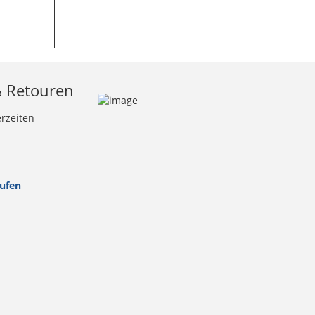
& Retouren
erzeiten
rufen