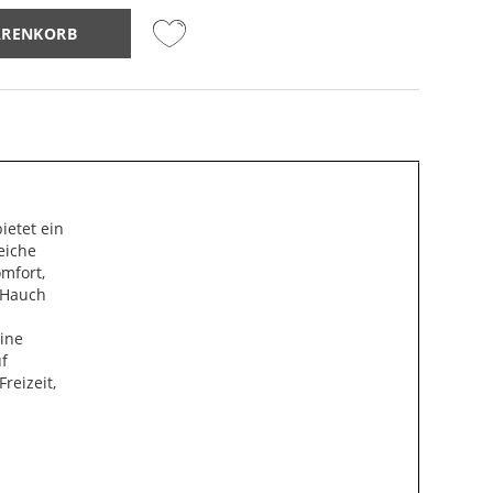
ARENKORB
ietet ein
eiche
mfort,
n Hauch
eine
uf
Freizeit,