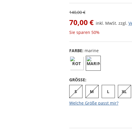
140,00 €
70,00 €
inkl. MwSt. zzgl.
V
Sie sparen
50%
FARBE:
marine
GRÖSSE:
S
M
L
XL
Welche Größe passt mir?