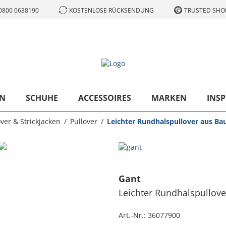
0800 0638190
KOSTENLOSE RÜCKSENDUNG
TRUSTED SHOP
N
SCHUHE
ACCESSOIRES
MARKEN
INSP
over & Strickjacken
Pullover
Leichter Rundhalspullover aus Ba
Gant
Leichter Rundhalspullove
Art.-Nr.:
36077900