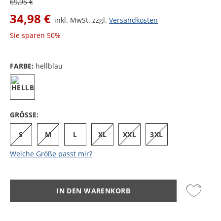
69,95 €
34,98 €
inkl. MwSt. zzgl.
Versandkosten
Sie sparen
50%
FARBE:
hellblau
GRÖSSE:
S
M
L
XL
XXL
3XL
Welche Größe passt mir?
IN DEN WARENKORB