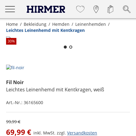
Home
Bekleidung
Hemden
Leinenhemden
Leichtes Leinenhemd mit Kentkragen
Zum Zoomen lange berühren
30
%
Fil Noir
Leichtes Leinenhemd mit Kentkragen
, weiß
Art.-Nr.:
36165600
99,99 €
69,99 €
inkl. MwSt. zzgl.
Versandkosten