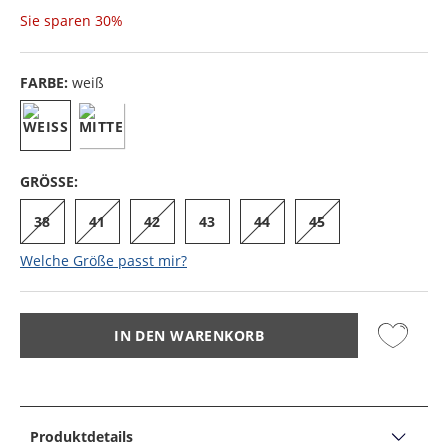
Sie sparen
30%
FARBE:
weiß
GRÖSSE:
38
41
42
43
44
45
Welche Größe passt mir?
IN DEN WARENKORB
Produktdetails